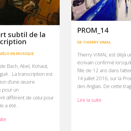
PROM_14
art subtil de la
cription
DE THIERRY VIMAL
MÉLO EN MUSIQUE
Thierry VIMAL est déjà u
écrivain confirmé lorsqu’i
de Bach, Abel, Kohaut,
fille de 12 ans dans l’att
gué... La transcription est
14 juillet 2016, sur la 
tion d’une œuvre
des Anglais. De cette trag
e pour un
nt différent de celui pour
Lire la suite
lle a été…
uite