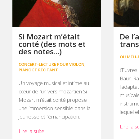
Si Mozart m’était
De l’
conté (des mots et
trans
des notes...)
OU MÉLI-
CONCERT-LECTURE POUR VIOLON,
Œuvres 
PIANO ET RÉCITANT
Baur, Ra
Un voyage musical et intime au
l’adapta
cœur de l’univers mozartien Si
musical
Mozart m’était conté propose
instrume
une immersion sensible dans la
lequel e
jeunesse et l’émancipation…
Lire la s
Lire la suite